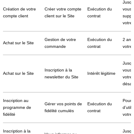
Jusqu
Création de votre
Créer votre compte
Exécution du
vous 
compte client
client sur le Site
contrat
suppr
votre
Gestion de votre
Exécution du
2 ans
Achat sur le Site
commande
contrat
votr
Jusqu
Inscription à la
vous 
Achat sur le Site
Intérêt légitime
newsletter du Site
votre
désa
Inscription au
Pour 
Gérer vos points de
Exécution du
programme de
d’util
fidélité cumulés
contrat
fidélité
votre 
Inscription à la
Jusqu