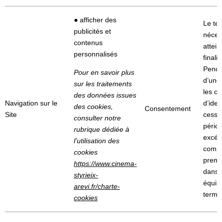
● afficher des
Le te
publicités et
néces
contenus
attein
personnalisés
finalit
Penda
Pour en savoir plus
d’une
sur les traitements
les c
des données issues
Navigation sur le
d’iden
des cookies,
Consentement
Site
cessio
consulter notre
pério
rubrique dédiée à
excéd
l’utilisation des
compt
cookies
premi
https://www.cinema-
dans 
styrieix-
équip
arevi.fr/charte-
termin
cookies