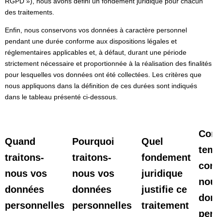
RGPD »), nous avons défini un fondement juridique pour chacun
des traitements.
Enfin, nous conservons vos données à caractère personnel
pendant une durée conforme aux dispositions légales et
réglementaires applicables et, à défaut, durant une période
strictement nécessaire et proportionnée à la réalisation des finalités
pour lesquelles vos données ont été collectées. Les critères que
nous appliquons dans la définition de ces durées sont indiqués
dans le tableau présenté ci-dessous.
Com
Quand
Pourquoi
Quel
tem
traitons-
traitons-
fondement
con
nous vos
nous vos
juridique
nou
données
données
justifie ce
don
personnelles
personnelles
traitement
per