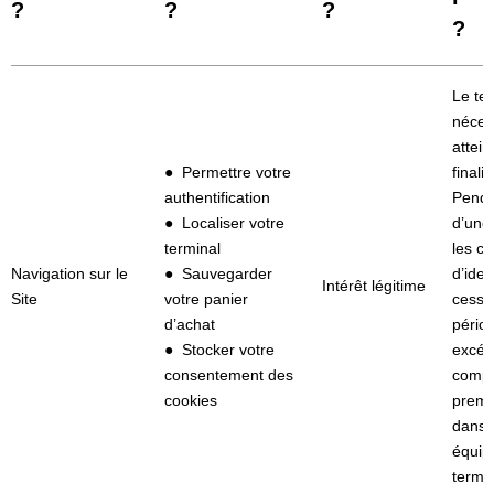
?
?
?
?
Le te
néces
attein
● Permettre votre
finalit
authentification
Penda
● Localiser votre
d’une
terminal
les c
Navigation sur le
● Sauvegarder
d’iden
Intérêt légitime
Site
votre panier
cessio
d’achat
pério
● Stocker votre
excéd
consentement des
compt
cookies
premi
dans 
équip
termin